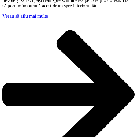
nevoie și să faci pași reali spre schimbarea pe care ți-o dorești. Hai
să pornim împreună acest drum spre interiorul tău.
Vreau să aflu mai multe