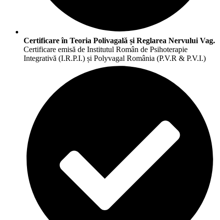
Certificare în Teoria Polivagală și Reglarea Nervului Vag.
Certificare emisă de Institutul Român de Psihoterapie
Integrativă (I.R.P.I.) și Polyvagal România (P.V.R & P.V.I.)