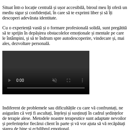
Situat într-o locație centrală și ușor accesibilă, biroul meu îți oferă un
mediu sigur și confidențial, în care să te exprimi liber și să îți
descoperi adevărata identitate.
Cu o experiență vastă și o formare profesională solidă, sunt pregătită
să te sprijin în depășirea obstacolelor emoționale și mentale pe care
le întâmpini, și să te îndrum spre autodescoperire, vindecare și, mai
ales, dezvoltare personală.
Indiferent de problemele sau dificultățile cu care vă confruntați, ne
asigurăm că veți fi ascultați, înțeleși și susținuți în cadrul ședințelor
de terapie alese. Metodele noastre terapeutice sunt adaptate nevoilor
și preferințelor fiecărui client în parte și vă vor ajuta să vă recăpătați
starea de bine și echilibrul emoțional.