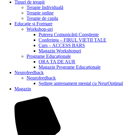
Tipuri de terapii
Terapie Individuală
Terapie online
Terapie de cuplu
Educație și Formare
Workshop-uri
Puterea Comunicării Conștiente
Conferința – FIRUL VIEȚII TALE
Curs – ACCESS BARS
Magazin Workshopuri
Programe Educaționale
ORA TA DE AUR
Magazin Programe Educaționale
Neurofeedback
Neurofeedback
Ședințe antrenament mental cu NeurOptimal
Magazin