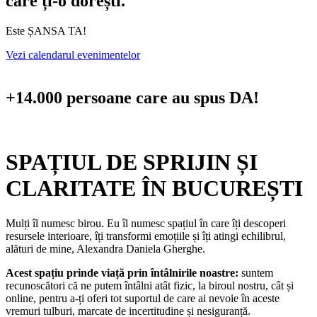
care ți-o dorești.
Este ȘANSA TA!
Vezi calendarul evenimentelor
+14.000 persoane care au spus DA!
SPAȚIUL DE SPRIJIN ȘI
CLARITATE ÎN BUCUREȘTI
Mulți îl numesc birou. Eu îl numesc spațiul în care îți descoperi
resursele interioare, îți transformi emoțiile și îți atingi echilibrul,
alături de mine, Alexandra Daniela Gherghe.
Acest spațiu prinde viață prin întâlnirile noastre:
suntem
recunoscători că ne putem întâlni atât fizic, la biroul nostru, cât și
online, pentru a-ți oferi tot suportul de care ai nevoie în aceste
vremuri tulburi, marcate de incertitudine și nesiguranță.