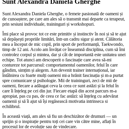
Sunt Alexandra Daniela Gherghe
Sunt Alexandra Daniela Gherghe, o femeie pasionată de oameni și
de cunoaștere, pe care am ales să o transmit mai departe ca terapeut,
prin sesiuni individuale, traininguri și workshopuri.
Îmi place să provoc tot ce este primitiv și instinctiv în noi și să te ajut
să depășești propriile limitări, într-un cadru sigur și atent. Călătoria
mea a început de mic copil, prin sport de performanță, Taekwondo,
timp de 12 ani. Acolo am învățat ce înseamnă disciplina, cum să îmi
controlez corpul și mintea, dar și cât de importantă este unitatea unei
echipe. Tot atunci am descoperit o fascinație care avea să-mi
contureze tot parcursul: comportamentul oamenilor, felul în care
gândim, simțim și alegem. Am devenit trainer internațional, iar
întâlnirea cu foarte mulți oameni mi-a hrănit fascinația și m-a purtat
spre comunicare și psihologie. Mii de traininguri, zeci de mii de
oameni, fiecare a adăugat ceva la ceea ce sunt astăzi și la felul în
care îi înțeleg pe cei din jur. Fiecare etapă din acest parcurs m-a
apropiat, pas cu pas, de ceea ce fac astăzi: să înțeleg cu adevărat
oamenii și să îi ajut să își regăsească motivatia intrinseca si
echilibrul.
În această viață, am ales să fiu un deschizător de drumuri — un
sprijin și o inspirație pentru toți cei care vin către mine, aflați în
procesul lor de evoluție sau de vindecare.