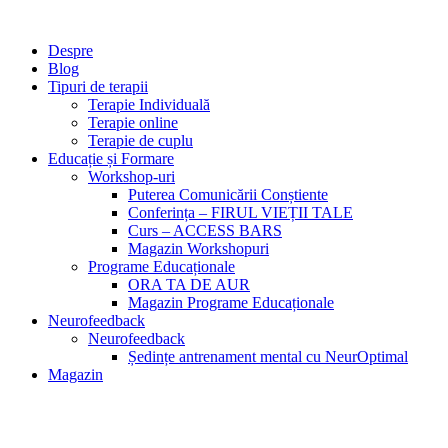
Despre
Blog
Tipuri de terapii
Terapie Individuală
Terapie online
Terapie de cuplu
Educație și Formare
Workshop-uri
Puterea Comunicării Conștiente
Conferința – FIRUL VIEȚII TALE
Curs – ACCESS BARS
Magazin Workshopuri
Programe Educaționale
ORA TA DE AUR
Magazin Programe Educaționale
Neurofeedback
Neurofeedback
Ședințe antrenament mental cu NeurOptimal
Magazin